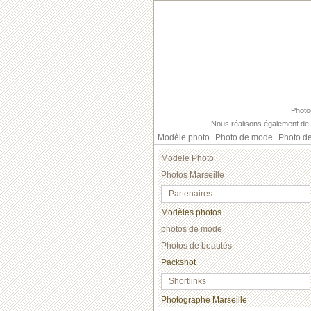
Photo
Nous réalisons également de 
Modèle photo
Photo de mode
Photo d
Modele Photo
Photos Marseille
Partenaires
Modèles photos
photos de mode
Photos de beautés
Packshot
Shortlinks
Photographe Marseille