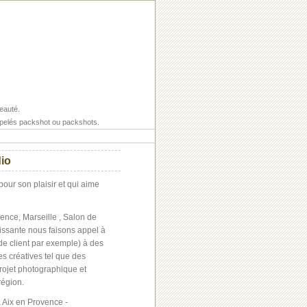
eauté.
ppelés packshot ou packshots.
dio
pour son plaisir et qui aime
nce, Marseille , Salon de
aissante nous faisons appel à
e client par exemple) à des
 créatives tel que des
projet photographique et
région.
 Aix en Provence -