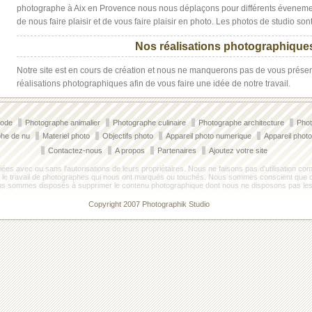
photographe à Aix en Provence nous nous déplaçons pour différents évenement
de nous faire plaisir et de vous faire plaisir en photo. Les photos de studio so
Nos réalisations photographique
Notre site est en cours de création et nous ne manquerons pas de vous présen
réalisations photographiques afin de vous faire une idée de notre travail.
mode
Photographe animalier
Photographe culinaire
Photographe architecture
Phot
he de nu
Materiel photo
Objectifs photo
Appareil photo numerique
Appareil photo
Contactez-nous
A propos
Partenaires
Ajoutez votre site
iées avec ou sans l'autorisations de leurs propriétaires. Nous ne faisons pas d'utilisation co
ir le travail de photographes qui nous ont marqués ou touchés. Nous sommes conscient que ce
nous sommes disposés à supprimer le contenu photographique dont nous ne disposons pas les
Copyright 2007 Photographik Studio