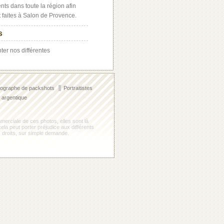
s dans toute la région afin
nt faites à Salon de Provence.
s
ter nos différentes
ographe de packshots
Portraitistes
 argentique
mmerciale de ces photos, elles sont là
la peut porter préjudice aux différents
 droits, sur simple demande.