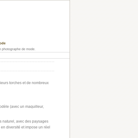
ode
 un photographe de mode.
sieurs torches et de nombreux
odèle (avec un maquilleur,
s naturel, avec des paysages
e en diversité et impose un réel