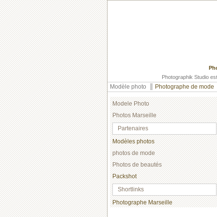
Pho
Photographik Studio est
Modèle photo
Photographe de mode
Modele Photo
Photos Marseille
Partenaires
Modèles photos
photos de mode
Photos de beautés
Packshot
Shortlinks
Photographe Marseille